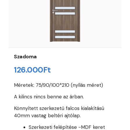
Szadoma
126.000
Ft
Méretek: 75/90/100*210 (nyílás méret)
A kilincs nincs benne az árban.
Könnyített szerkezetű falcos kialakítású
40mm vastag beltéri ajtólap.
Szerkezeti felépítése -MDF keret