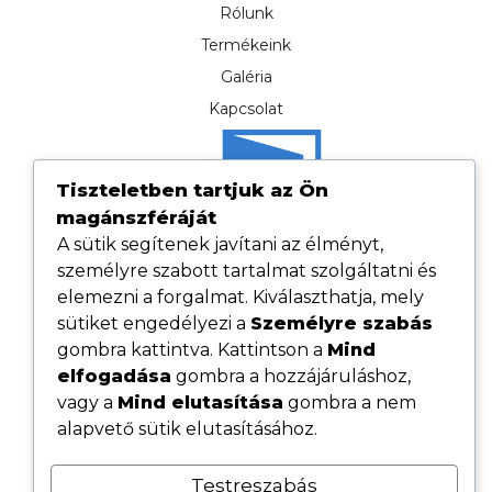
Rólunk
Termékeink
Galéria
Kapcsolat
Tiszteletben tartjuk az Ön
magánszféráját
A sütik segítenek javítani az élményt,
személyre szabott tartalmat szolgáltatni és
elemezni a forgalmat. Kiválaszthatja, mely
sütiket engedélyezi a
Személyre szabás
gombra kattintva. Kattintson a
Mind
elfogadása
gombra a hozzájáruláshoz,
Hasznos linkek
vagy a
Mind elutasítása
gombra a nem
Adatvédelmi tájékoztató
alapvető sütik elutasításához.
ÁSZF
Testreszabás
Cookie tájékoztató