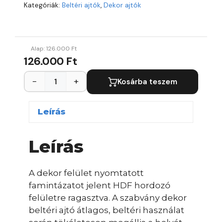
Kategóriák:
Beltéri ajtók
,
Dekor ajtók
Alap:
126.000
Ft
126.000 Ft
−
+
Kosárba teszem
Leírás
Leírás
A dekor felület nyomtatott
famintázatot jelent HDF hordozó
felületre ragasztva. A szabvány dekor
beltéri ajtó átlagos, beltéri használat