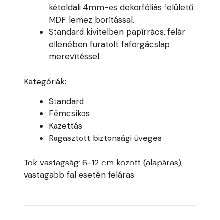
kétoldali 4mm-es dekorfóliás felületű
MDF lemez borítással.
Standard kivitelben papírrács, felár
ellenében furatolt faforgácslap
merevítéssel.
Kategóriák:
Standard
Fémcsíkos
Kazettás
Ragasztott biztonsági üveges
Tok vastagság: 6-12 cm között (alapáras),
vastagabb fal esetén feláras