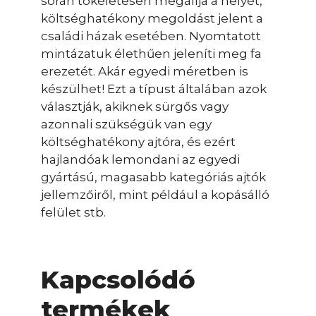
során tökéletesen megállja a helyét,
költséghatékony megoldást jelent a
családi házak esetében. Nyomtatott
mintázatuk élethűen jeleníti meg fa
erezetét. Akár egyedi méretben is
készülhet! Ezt a típust általában azok
választják, akiknek sürgős vagy
azonnali szükségük van egy
költséghatékony ajtóra, és ezért
hajlandóak lemondani az egyedi
gyártású, magasabb kategóriás ajtók
jellemzőiről, mint például a kopásálló
felület stb.
Kapcsolódó
termékek