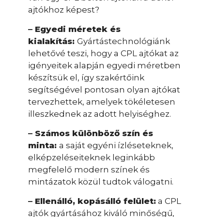
ajtókhoz képest?
– Egyedi méretek és
kialakítás:
Gyártástechnológiánk
lehetővé teszi, hogy a CPL ajtókat az
igényeitek alapján egyedi méretben
készítsük el, így szakértőink
segítségével pontosan olyan ajtókat
tervezhettek, amelyek tökéletesen
illeszkednek az adott helyiséghez.
– Számos különböző szín és
minta:
a saját egyéni ízléseteknek,
elképzeléseiteknek leginkább
megfelelő modern színek és
mintázatok közül tudtok válogatni.
– Ellenálló, kopásálló felület:
a CPL
ajtók gyártásához kiváló minőségű,