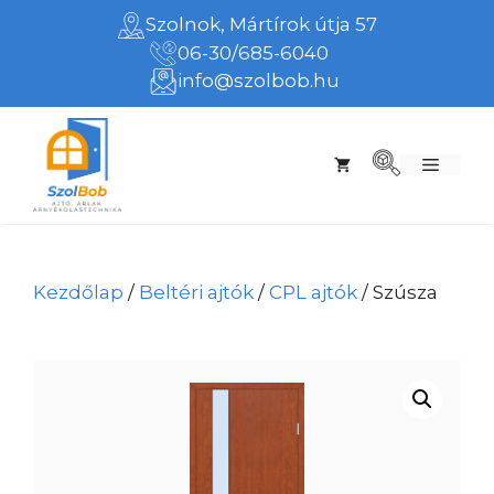
Kilépés
Szolnok, Mártírok útja 57
a
06-30/685-6040
tartalomba
info@szolbob.hu
Menü
Kezdőlap
/
Beltéri ajtók
/
CPL ajtók
/ Szúsza