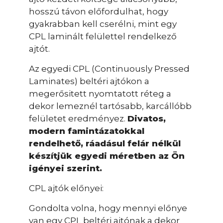
hosszú távon előfordulhat, hogy
gyakrabban kell cserélni, mint egy
CPL laminált felülettel rendelkező
ajtót.
Az egyedi CPL (Continuously Pressed
Laminates) beltéri ajtókon a
megerősitett nyomtatott réteg a
dekor lemeznél tartósabb, karcállóbb
felületet eredményez.
Divatos,
modern famintázatokkal
rendelhető, ráadásul felár nélkül
készítjük egyedi méretben az Ön
igényei szerint.
CPL ajtók előnyei:
Gondolta volna, hogy mennyi előnye
van egy CPL beltéri ajtónak a dekor