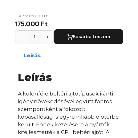
Alap:
175.000
Ft
175.000 Ft
−
+
Kosárba teszem
Leírás
Leírás
A különféle beltéri ajtótípusok iránti
igény növekedésével együtt fontos
szempontként a fokozott
kopásállóság is egyre inkább előtérbe
került. Ennek kezelésére a gyártók
kifejlesztették a CPL beltéri ajtót. A