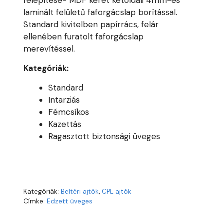
felépítése- MDF keret kétoldali 4mm-es
laminált felületű faforgácslap borítással.
Standard kivitelben papírrács, felár
ellenében furatolt faforgácslap
merevítéssel.
Kategóriák:
Standard
Intarziás
Fémcsíkos
Kazettás
Ragasztott biztonsági üveges
Kategóriák:
Beltéri ajtók
,
CPL ajtók
Címke:
Edzett üveges