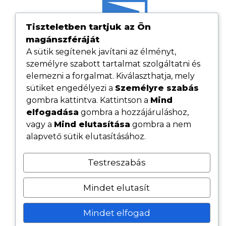
Tiszteletben tartjuk az Ön
magánszféráját
A sütik segítenek javítani az élményt,
személyre szabott tartalmat szolgáltatni és
elemezni a forgalmat. Kiválaszthatja, mely
sütiket engedélyezi a
Személyre szabás
gombra kattintva. Kattintson a
Mind
elfogadása
gombra a hozzájáruláshoz,
Hasznos linkek
vagy a
Mind elutasítása
gombra a nem
Adatvédelmi tájékoztató
alapvető sütik elutasításához.
ÁSZF
Testreszabás
Cookie tájékoztató
Kövess minket közösségi oldalainkon
Mindet elutasít
Mindet elfogad