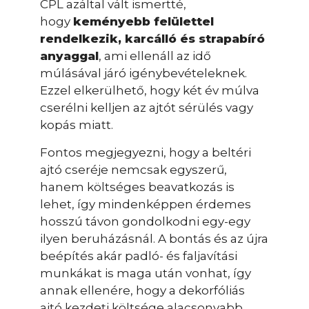
CPL azáltal vált ismertté,
hogy
keményebb felülettel
rendelkezik, karcálló és strapabíró
anyaggal
, ami ellenáll az idő
múlásával járó igénybevételeknek.
Ezzel elkerülhető, hogy két év múlva
cserélni kelljen az ajtót sérülés vagy
kopás miatt.
Fontos megjegyezni, hogy a beltéri
ajtó cseréje nemcsak egyszerű,
hanem költséges beavatkozás is
lehet, így mindenképpen érdemes
hosszú távon gondolkodni egy-egy
ilyen beruházásnál. A bontás és az újra
beépítés akár padló- és faljavítási
munkákat is maga után vonhat, így
annak ellenére, hogy a dekorfóliás
ajtó kezdeti költsége alacsonyabb,