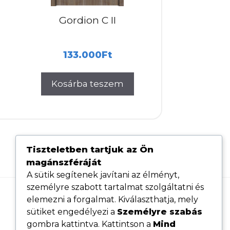
Gordion C II
133.000
Ft
Kosárba teszem
Tiszteletben tartjuk az Ön
magánszféráját
A sütik segítenek javítani az élményt,
személyre szabott tartalmat szolgáltatni és
elemezni a forgalmat. Kiválaszthatja, mely
Hasznos linkek
sütiket engedélyezi a
Személyre szabás
Adatvédelmi tájékoztató
gombra kattintva. Kattintson a
Mind