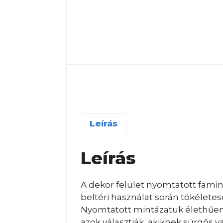
Leírás
Leírás
A dekor felület nyomtatott famint
beltéri használat során tökélete
Nyomtatott mintázatuk élethűen j
azok választják, akiknek sürgős 