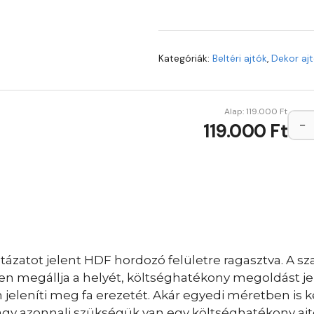
Kategóriák:
Beltéri ajtók
,
Dekor aj
Alap:
119.000
Ft
−
119.000 Ft
ázatot jelent HDF hordozó felületre ragasztva. A sza
sen megállja a helyét, költséghatékony megoldást je
eleníti meg fa erezetét. Akár egyedi méretben is ké
vagy azonnali szükségük van egy költséghatékony ajt