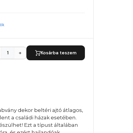
tók
+
Kosárba teszem
bvány dekor beltéri ajtó átlagos,
lent a családi házak esetében.
szülhet! Ezt a típust általában
óra, és ezért hajlandóak