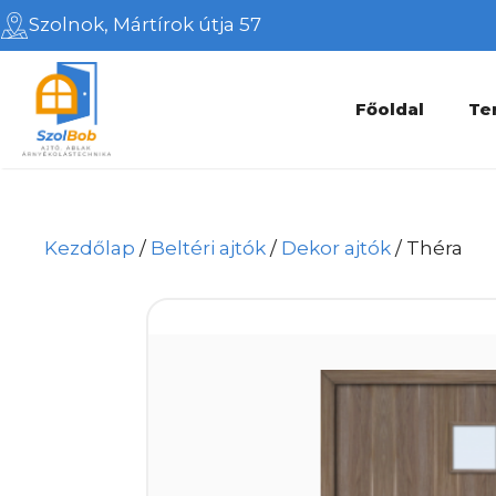
Kilépés
Szolnok, Mártírok útja 57
a
tartalomba
Főoldal
Te
Kezdőlap
/
Beltéri ajtók
/
Dekor ajtók
/ Théra