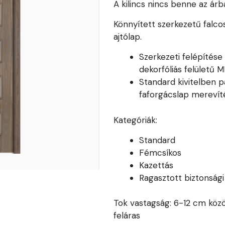
A kilincs nincs benne az árb
Könnyített szerkezetű falco
ajtólap.
Szerkezeti felépítés
dekorfóliás felületű 
Standard kivitelben pa
faforgácslap merevíté
Kategóriák:
Standard
Fémcsíkos
Kazettás
Ragasztott biztonság
Tok vastagság: 6-12 cm közö
feláras