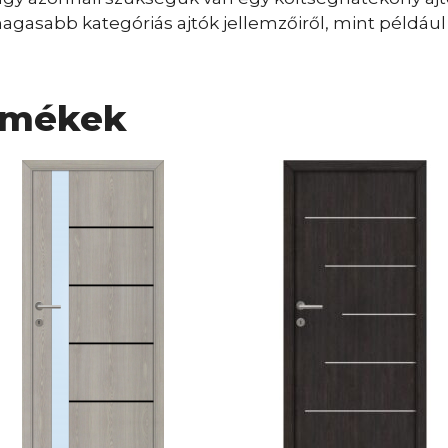
gasabb kategóriás ajtók jellemzőiről, mint például a
rmékek