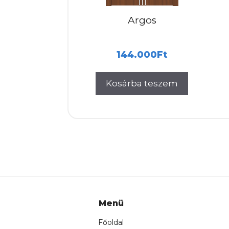
Argos
144.000
Ft
Kosárba teszem
Menü
Főoldal