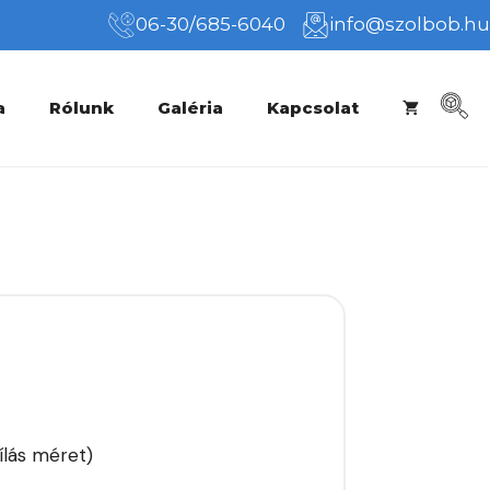
06-30/685-6040
info@szolbob.hu
a
Rólunk
Galéria
Kapcsolat
ílás méret)