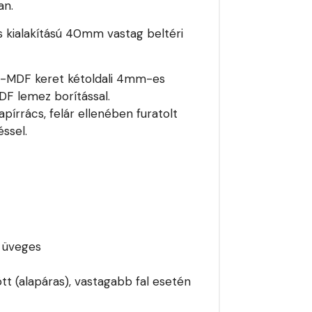
an.
s kialakítású 40mm vastag beltéri
e -MDF keret kétoldali 4mm-es
MDF lemez borítással.
pírrács, felár ellenében furatolt
ssel.
i üveges
tt (alapáras), vastagabb fal esetén