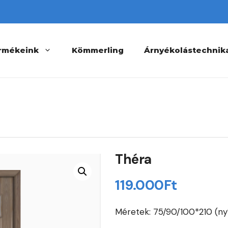
rmékeink
Kömmerling
Árnyékolástechnik
Théra
119.000
Ft
Méretek: 75/90/100*210 (ny