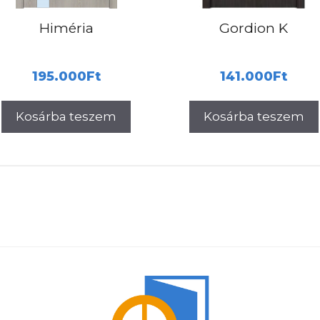
Himéria
Gordion K
195.000
Ft
141.000
Ft
Kosárba teszem
Kosárba teszem