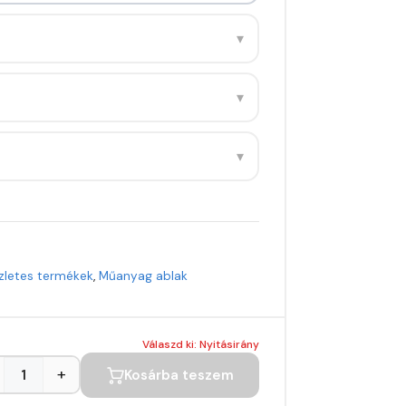
▾
▾
▾
zletes termékek
,
Műanyag ablak
Válaszd ki: Nyitásirány
+
Kosárba teszem