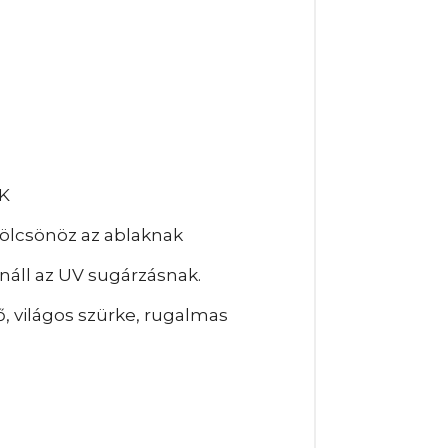
K
kölcsönöz az ablaknak
náll az UV sugárzásnak.
, világos szürke, rugalmas