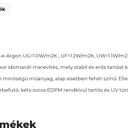
ók
w-e-Argon UG=1.0W/m2K , UF=1.2W/m2K, UW=1.1W/m2
xor idomacél merevítés, mely stabil és erős tartást 
 minőségű műanyag, alap esetben fehér színű. Elle
befutó, kéts soros EDPM rendkívül tartós és UV tűrő
rmékek