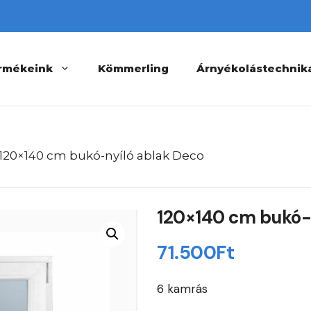
rmékeink
Kömmerling
Árnyékolástechnik
 120×140 cm bukó-nyíló ablak Deco
120×140 cm bukó-
71.500
Ft
6 kamrás