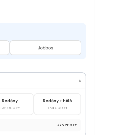
Jobbos
▾
Redőny
Redőny + háló
+36.000 Ft
+54.000 Ft
+25.200 Ft