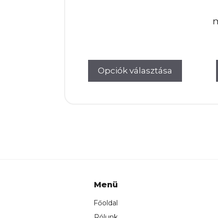
was:
is:
m
170.000Ft.
167.
Opciók választása
Menü
Főoldal
Rólunk