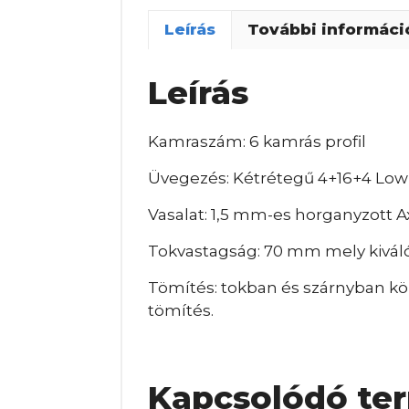
Leírás
További informáci
Leírás
Kamraszám: 6 kamrás profil
Üvegezés: Kétrétegű 4+16+4 Lo
Vasalat: 1,5 mm-es horganyzott A
Tokvastagság: 70 mm mely kiváló
Tömítés: tokban és szárnyban kör
tömítés.
Kapcsolódó te