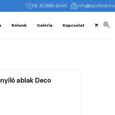
06-30/685-6040
info@szolbob.hu
a
Rólunk
Galéria
Kapcsolat
nyíló ablak Deco