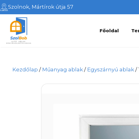
Kilépés
Szolnok, Mártírok útja 57
a
tartalomba
Főoldal
Te
Kezdőlap
/
Műanyag ablak
/
Egyszárnyú ablak
/