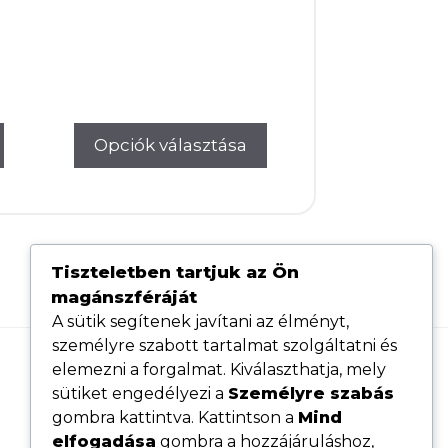
32.000Ft.
26.000Ft.
is:
00Ft.
167.000Ft.
Opciók választása
Tiszteletben tartjuk az Ön
magánszféráját
A sütik segítenek javítani az élményt,
személyre szabott tartalmat szolgáltatni és
elemezni a forgalmat. Kiválaszthatja, mely
Hasznos linkek
sütiket engedélyezi a
Személyre szabás
Adatvédelmi tájékoztató
gombra kattintva. Kattintson a
Mind
elfogadása
gombra a hozzájáruláshoz,
ÁSZF