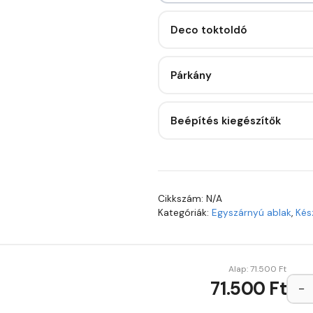
Deco toktoldó
Párkány
Beépítés kiegészítők
Cikkszám:
N/A
Kategóriák:
Egyszárnyú ablak
,
Kés
Alap:
71.500
Ft
71.500 Ft
−