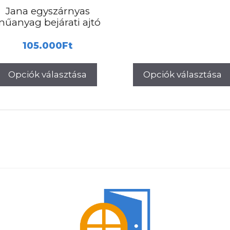
Jana egyszárnyas
was:
űanyag bejárati ajtó
000Ft.
170.0
105.000
Ft
Opciók választása
Opciók választása