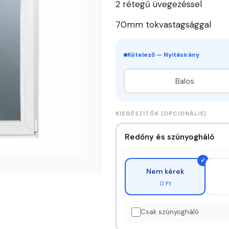
2 rétegű üvegezéssel
70mm tokvastagsággal
Kötelező — Nyitásirány
Balos
KIEGÉSZÍTŐK (OPCIONÁLIS)
Redőny és szúnyogháló
Nem kérek
0 Ft
Csak szúnyogháló