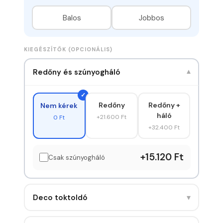
Balos
Jobbos
KIEGÉSZÍTŐK (OPCIONÁLIS)
Redőny és szúnyogháló
▾
Redőny
Redőny +
Nem kérek
háló
+21.600 Ft
0 Ft
+32.400 Ft
+15.120 Ft
Csak szúnyogháló
▾
Deco toktoldó