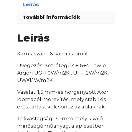
Leírás
További információk
Leírás
Kamraszám: 6 kamrás profil
Üvegezés: Kétrétegű 4+16+4 Low-e-
Argon UG=1.0W/m2K , UF=1.2W/m2K,
UW=1.1W/m2K
Vasalat: 1,5 mm-es horganyzott Axor
idomacél merevítés, mely stabil és
erős tartást kölcsönöz az ablaknak
Tokvastagság: 70 mm mely kiváló
minőségű műanyag, alap esetben