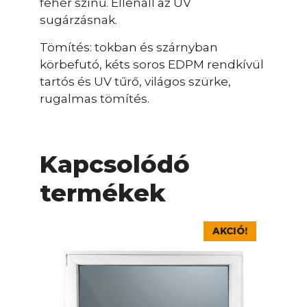
fehér színű. Ellenáll az UV
sugárzásnak.
Tömítés: tokban és szárnyban
körbefutó, kéts soros EDPM rendkívül
tartós és UV tűrő, világos szürke,
rugalmas tömítés.
Kapcsolódó
termékek
Ennek
AKCIÓ!
a
terméknek
több
variációja