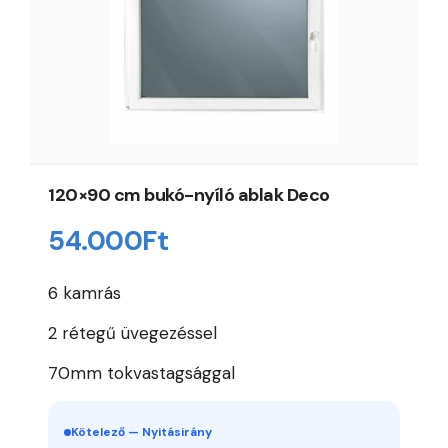
120×90 cm bukó-nyíló ablak Deco
54.000
Ft
6 kamrás
2 rétegű üvegezéssel
70mm tokvastagsággal
Kötelező — Nyitásirány