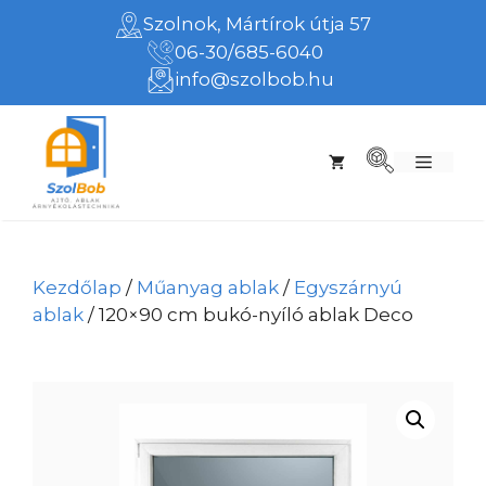
Kilépés
Szolnok, Mártírok útja 57
a
06-30/685-6040
tartalomba
info@szolbob.hu
Menü
Kezdőlap
/
Műanyag ablak
/
Egyszárnyú
ablak
/ 120×90 cm bukó-nyíló ablak Deco