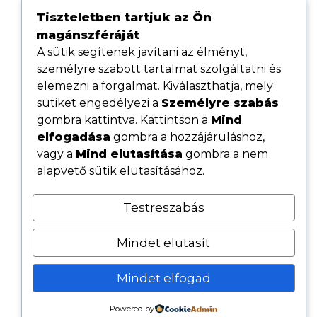
Tiszteletben tartjuk az Ön
magánszféráját
A sütik segítenek javítani az élményt,
személyre szabott tartalmat szolgáltatni és
elemezni a forgalmat. Kiválaszthatja, mely
sütiket engedélyezi a
Személyre szabás
gombra kattintva. Kattintson a
Mind
elfogadása
gombra a hozzájáruláshoz,
Hasznos linkek
vagy a
Mind elutasítása
gombra a nem
Adatvédelmi tájékoztató
alapvető sütik elutasításához.
ÁSZF
Testreszabás
Cookie tájékoztató
Kövess minket közösségi oldalainkon
Mindet elutasít
Mindet elfogad
© 2026 - Minden jog fenntartva - Szolbob Fenster Kft.
Powered by
Készítette:
Satiweb