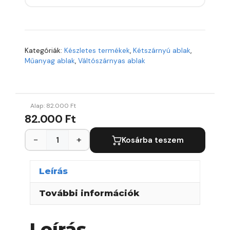
Kategóriák:
Készletes termékek
,
Kétszárnyú ablak
,
Műanyag ablak
,
Váltószárnyas ablak
Alap:
82.000
Ft
82.000 Ft
−
+
Kosárba teszem
Leírás
További információk
Leírás