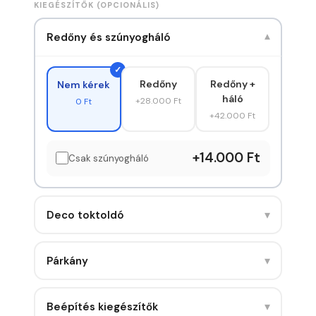
KIEGÉSZÍTŐK (OPCIONÁLIS)
Redőny és szúnyogháló
▾
Redőny
Redőny +
Nem kérek
háló
+28.000 Ft
0 Ft
+42.000 Ft
+14.000 Ft
Csak szúnyogháló
▾
Deco toktoldó
▾
Párkány
▾
Beépítés kiegészítők