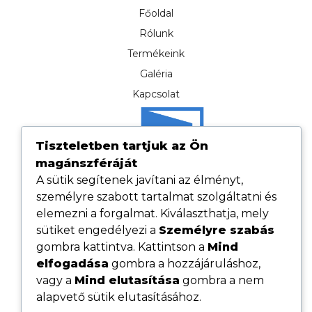
Főoldal
Rólunk
Termékeink
Galéria
Kapcsolat
Tiszteletben tartjuk az Ön
magánszféráját
A sütik segítenek javítani az élményt,
személyre szabott tartalmat szolgáltatni és
elemezni a forgalmat. Kiválaszthatja, mely
sütiket engedélyezi a
Személyre szabás
gombra kattintva. Kattintson a
Mind
elfogadása
gombra a hozzájáruláshoz,
Hasznos linkek
vagy a
Mind elutasítása
gombra a nem
Adatvédelmi tájékoztató
alapvető sütik elutasításához.