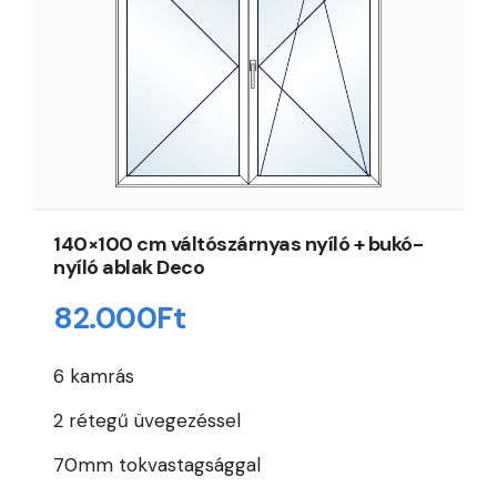
140×100 cm váltószárnyas nyíló + bukó-
nyíló ablak Deco
82.000
Ft
6 kamrás
2 rétegű üvegezéssel
70mm tokvastagsággal