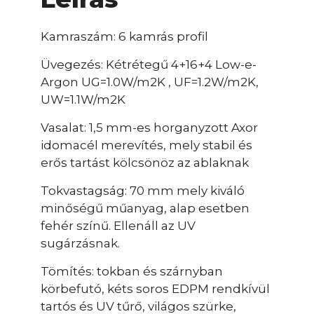
Kamraszám: 6 kamrás profil
Üvegezés: Kétrétegű 4+16+4 Low-e-
Argon UG=1.0W/m2K , UF=1.2W/m2K,
UW=1.1W/m2K
Vasalat: 1,5 mm-es horganyzott Axor
idomacél merevítés, mely stabil és
erős tartást kölcsönöz az ablaknak
Tokvastagság: 70 mm mely kiváló
minőségű műanyag, alap esetben
fehér színű. Ellenáll az UV
sugárzásnak.
Tömítés: tokban és szárnyban
körbefutó, kéts soros EDPM rendkívül
tartós és UV tűrő, világos szürke,