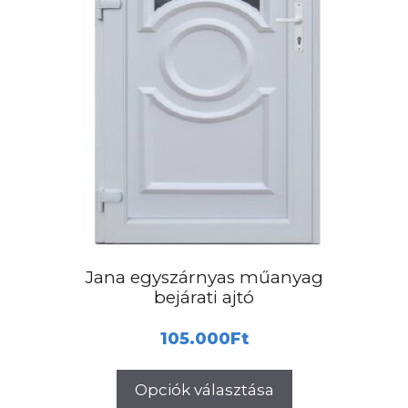
választhatók
ki
Jana egyszárnyas műanyag
bejárati ajtó
105.000
Ft
Opciók választása