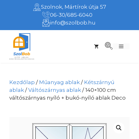
Kilépés
Szolnok, Mártírok útja 57
a
06-30/685-6040
tartalomba
info@szolbob.hu
Menü
Kezdőlap
/
Műanyag ablak
/
Kétszárnyú
ablak
/
Váltószárnyas ablak
/ 140×100 cm
váltószárnyas nyíló + bukó-nyíló ablak Deco