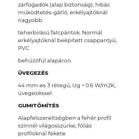
zárfogadók (alap biztonság), hibás
működtetés-gátló, erkélyajtóknál
nagyobb
teherbírású falcpántok. Normál
erkélyajtóknál beépített csappantyú,
PVC
behúzófül alapáron.
ÜVEGEZÉS
44 mm-es 3 rétegű, Ug = 0.6 W/m2K,
üvegezéssel.
GUMITÖMÍTÉS
Alapfelszereltségben a fehér profil
színnél világosszürke, fóliás
profiloknál fekete