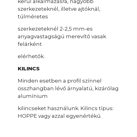
kerül alkalmazásra, nagyobb
szerkezeteknél, illetve ajtóknál,
túlméretes
szerkezeteknél 2-2,5 mm-es
anyagvastagságú merevítő vasak
felárként
elérhetők.
KILINCS
Minden esetben a profil színnel
összhangban lévő árnyalatú, kizárólag
alumínium
kilincseket használunk. Kilincs típus:
HOPPE vagy azzal egyenértékű.