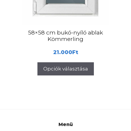
a
termékoldalon
választhatók
ki
58×58 cm bukó-nyíló ablak
Kömmerling
21.000
Ft
Opciók választása
Menü