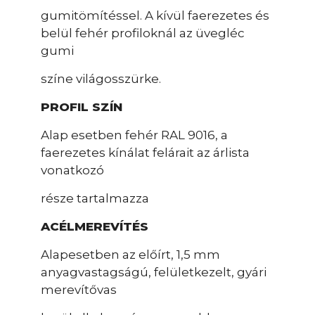
gumitömítéssel. A kívül faerezetes és
belül fehér profiloknál az üvegléc
gumi
színe világosszürke.
PROFIL SZÍN
Alap esetben fehér RAL 9016, a
faerezetes kínálat felárait az árlista
vonatkozó
része tartalmazza
ACÉLMEREVÍTÉS
Alapesetben az előírt, 1,5 mm
anyagvastagságú, felületkezelt, gyári
merevítővas