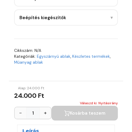
▾
Beépítés kiegészítők
Cikkszám:
N/A
Kategóriák:
Egyszárnyú ablak
,
Készletes termékek
,
Műanyag ablak
Alap:
24.000
Ft
24.000 Ft
Válaszd ki: Nyitásirány
−
+
Kosárba teszem
Leírás