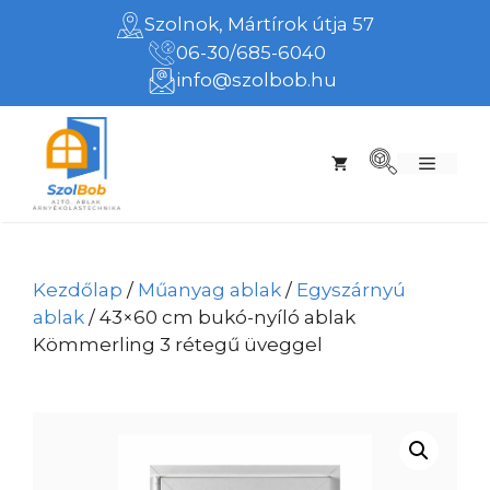
Kilépés
Szolnok, Mártírok útja 57
a
06-30/685-6040
tartalomba
info@szolbob.hu
Menü
Kezdőlap
/
Műanyag ablak
/
Egyszárnyú
ablak
/ 43×60 cm bukó-nyíló ablak
Kömmerling 3 rétegű üveggel