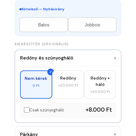
Kötelező — Nyitásirány
Balos
Jobbos
KIEGÉSZÍTŐK (OPCIONÁLIS)
Redőny és szúnyogháló
▾
Redőny
Redőny +
Nem kérek
háló
+20.000 Ft
0 Ft
+30.000 Ft
+8.000 Ft
Csak szúnyogháló
▾
Párkány