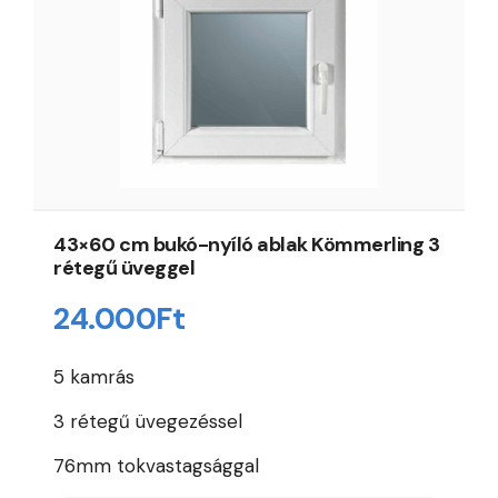
43×60 cm bukó-nyíló ablak Kömmerling 3
rétegű üveggel
24.000
Ft
5 kamrás
3 rétegű üvegezéssel
76mm tokvastagsággal