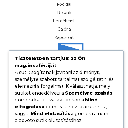
Főoldal
Rólunk
Termékeink
Galéria
Kapcsolat
Tiszteletben tartjuk az Ön
magánszféráját
A sütik segítenek javítani az élményt,
személyre szabott tartalmat szolgáltatni és
elemezni a forgalmat. Kiválaszthatja, mely
sütiket engedélyezi a
Személyre szabás
gombra kattintva. Kattintson a
Mind
elfogadása
gombra a hozzájáruláshoz,
Hasznos linkek
vagy a
Mind elutasítása
gombra a nem
Adatvédelmi tájékoztató
alapvető sütik elutasításához.
ÁSZF