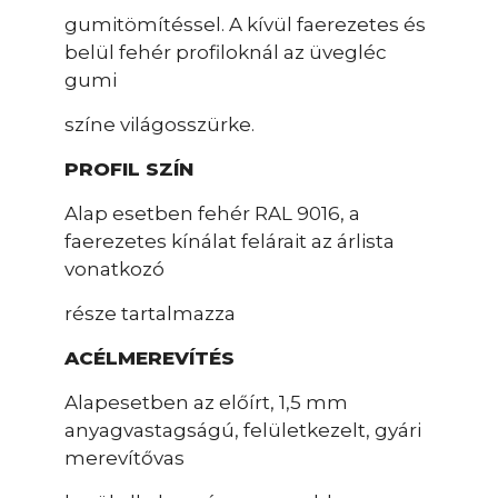
gumitömítéssel. A kívül faerezetes és
belül fehér profiloknál az üvegléc
gumi
színe világosszürke.
PROFIL SZÍN
Alap esetben fehér RAL 9016, a
faerezetes kínálat felárait az árlista
vonatkozó
része tartalmazza
ACÉLMEREVÍTÉS
Alapesetben az előírt, 1,5 mm
anyagvastagságú, felületkezelt, gyári
merevítővas