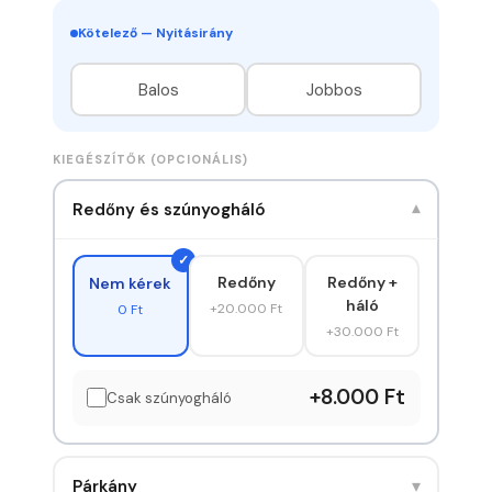
Kötelező — Nyitásirány
Balos
Jobbos
KIEGÉSZÍTŐK (OPCIONÁLIS)
Redőny és szúnyogháló
▾
Redőny
Redőny +
Nem kérek
háló
+20.000 Ft
0 Ft
+30.000 Ft
+8.000 Ft
Csak szúnyogháló
▾
Párkány