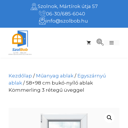
Kilépés
Szolnok, Mártírok útja 57
a
06-30/685-6040
tartalomba
info@szolbob.hu
Menü
Kezdőlap
/
Műanyag ablak
/
Egyszárnyú
ablak
/ 58×98 cm bukó-nyíló ablak
Kömmerling 3 rétegű üveggel