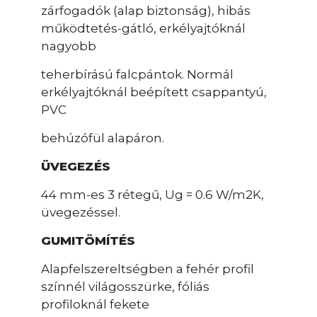
zárfogadók (alap biztonság), hibás
működtetés-gátló, erkélyajtóknál
nagyobb
teherbírású falcpántok. Normál
erkélyajtóknál beépített csappantyú,
PVC
behúzófül alapáron.
ÜVEGEZÉS
44 mm-es 3 rétegű, Ug = 0.6 W/m2K,
üvegezéssel.
GUMITÖMÍTÉS
Alapfelszereltségben a fehér profil
színnél világosszürke, fóliás
profiloknál fekete