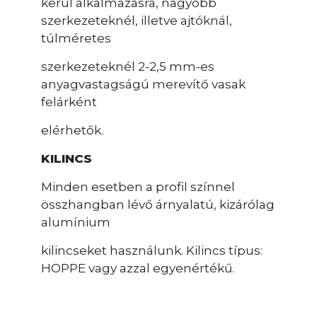
kerül alkalmazásra, nagyobb
szerkezeteknél, illetve ajtóknál,
túlméretes
szerkezeteknél 2-2,5 mm-es
anyagvastagságú merevítő vasak
felárként
elérhetők.
KILINCS
Minden esetben a profil színnel
összhangban lévő árnyalatú, kizárólag
alumínium
kilincseket használunk. Kilincs típus:
HOPPE vagy azzal egyenértékű.