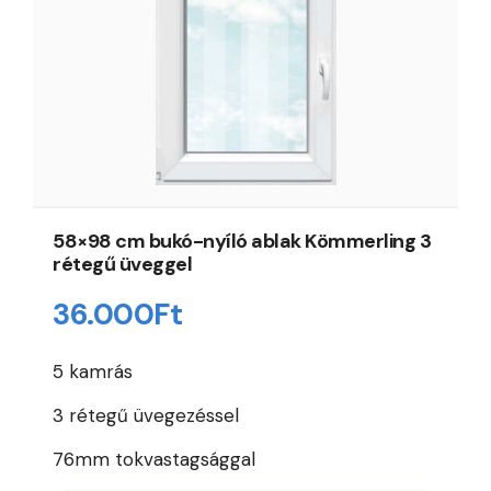
58×98 cm bukó-nyíló ablak Kömmerling 3
rétegű üveggel
36.000
Ft
5 kamrás
3 rétegű üvegezéssel
76mm tokvastagsággal