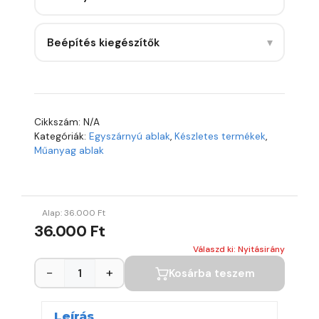
▾
Beépítés kiegészítők
Cikkszám:
N/A
Kategóriák:
Egyszárnyú ablak
,
Készletes termékek
,
Műanyag ablak
Alap:
36.000
Ft
36.000 Ft
Válaszd ki: Nyitásirány
−
+
Kosárba teszem
Leírás