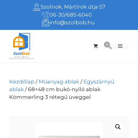
Kilépés
Szolnok, Mártírok útja 57
a
06-30/685-6040
tartalomba
info@szolbob.hu
Menü
Kezdőlap
/
Műanyag ablak
/
Egyszárnyú
ablak
/ 68×48 cm bukó-nyíló ablak
Kömmerling 3 rétegű üveggel