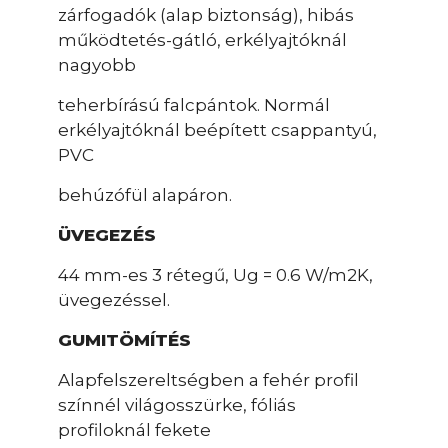
zárfogadók (alap biztonság), hibás
működtetés-gátló, erkélyajtóknál
nagyobb
teherbírású falcpántok. Normál
erkélyajtóknál beépített csappantyú,
PVC
behúzófül alapáron.
ÜVEGEZÉS
44 mm-es 3 rétegű, Ug = 0.6 W/m2K,
üvegezéssel.
GUMITÖMÍTÉS
Alapfelszereltségben a fehér profil
színnél világosszürke, fóliás
profiloknál fekete