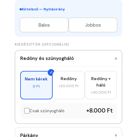
Kötelező — Nyitásirány
Balos
Jobbos
KIEGÉSZÍTŐK (OPCIONÁLIS)
Redőny és szúnyogháló
▾
Redőny
Redőny +
Nem kérek
háló
+20.000 Ft
0 Ft
+30.000 Ft
+8.000 Ft
Csak szúnyogháló
▾
Párkány