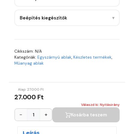
▾
Beépítés kiegészítők
Cikkszám:
N/A
Kategóriák:
Egyszárnyú ablak
,
Készletes termékek
,
Műanyag ablak
Alap:
27.000
Ft
27.000 Ft
Válaszd ki: Nyitásirány
−
+
Kosárba teszem
Leírás