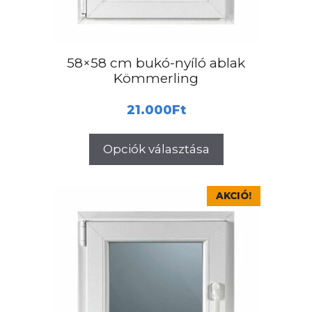
termékoldalon
választhatók
ki
58×58 cm bukó-nyíló ablak
Kömmerling
21.000
Ft
Opciók választása
Ennek
AKCIÓ!
a
terméknek
több
variációja
van.
A