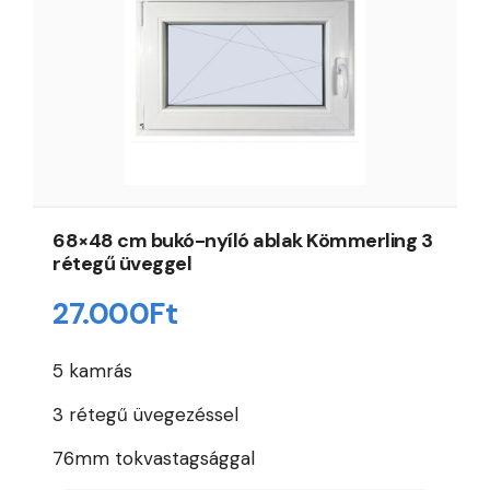
68×48 cm bukó-nyíló ablak Kömmerling 3
rétegű üveggel
27.000
Ft
5 kamrás
3 rétegű üvegezéssel
76mm tokvastagsággal