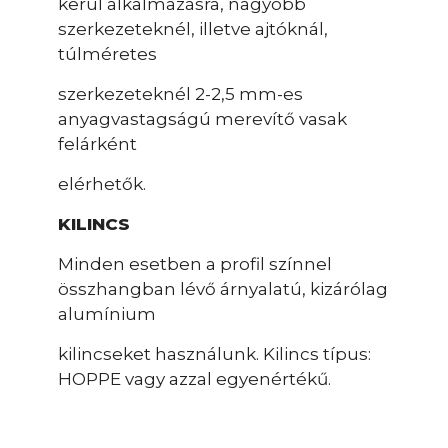
kerül alkalmazásra, nagyobb
szerkezeteknél, illetve ajtóknál,
túlméretes
szerkezeteknél 2-2,5 mm-es
anyagvastagságú merevítő vasak
felárként
elérhetők.
KILINCS
Minden esetben a profil színnel
összhangban lévő árnyalatú, kizárólag
alumínium
kilincseket használunk. Kilincs típus:
HOPPE vagy azzal egyenértékű.