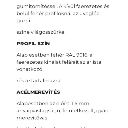
gumitömítéssel. A kívül faerezetes és
belül fehér profiloknál az üvegléc
gumi
színe világosszürke.
PROFIL SZÍN
Alap esetben fehér RAL 9016, a
faerezetes kínálat felárait az árlista
vonatkozó
része tartalmazza
ACÉLMEREVÍTÉS
Alapesetben az előírt, 1,5 mm
anyagvastagságú, felületkezelt, gyári
merevítővas