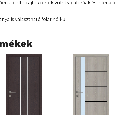
en a beltéri ajtók rendkívül strapabíróak és ellenál
ánya is választható felár nélkül
rmékek