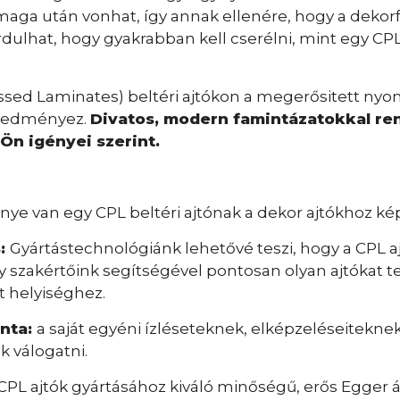
 maga után vonhat, így annak ellenére, hogy a dekorf
dulhat, hogy gyakrabban kell cserélni, mint egy CPL
ssed Laminates) beltéri ajtókon a megerősitett nyo
 eredményez.
Divatos, modern famintázatokkal rend
Ön igényei szerint.
ye van egy CPL beltéri ajtónak a dekor ajtókhoz ké
s:
Gyártástechnológiánk lehetővé teszi, hogy a CPL aj
y szakértőink segítségével pontosan olyan ajtókat 
t helyiséghez.
inta:
a saját egyéni ízléseteknek, elképzeléseitek
k válogatni.
CPL ajtók gyártásához kiváló minőségű, erős Egger á