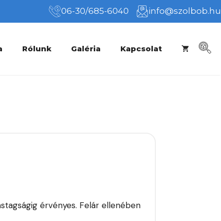
06-30/685-6040
info@szolbob.hu
a
Rólunk
Galéria
Kapcsolat
vastagságig érvényes. Felár ellenében