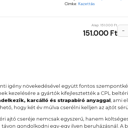
Címke:
Kazettás
Alap:
151.000
Ft
−
151.000 Ft
iránti igény növekedésével együtt fontos szempontkén
k kezelésére a gyártók kifejlesztették a CPL beltéri a
delkezik, karcálló és strapabíró anyaggal
, ami e
ető, hogy két év múlva cserélni kelljen az ajtót sér
ri ajtó cseréje nemcsak egyszerű, hanem költséges 
von gondolkodni egy-egy ilyen beruházásnál. A bon