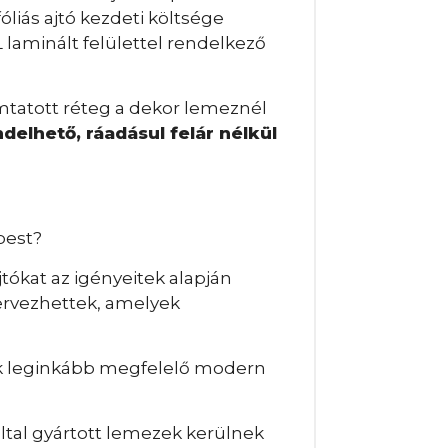
óliás ajtó kezdeti költsége
 laminált felülettel rendelkező
mtatott réteg a dekor lemeznél
elhető, ráadásul felár nélkül
pest?
tókat az igényeitek alapján
tervezhettek, amelyek
nek leginkább megfelelő modern
ltal gyártott lemezek kerülnek