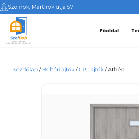
Kilépés
Szolnok, Mártírok útja 57
a
tartalomba
Főoldal
Te
Kezdőlap
/
Beltéri ajtók
/
CPL ajtók
/ Athén