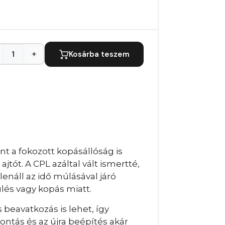
+
Kosárba teszem
t a fokozott kopásállóság is
jtót. A CPL azáltal vált ismertté,
llenáll az idő múlásával járó
ülés vagy kopás miatt.
beavatkozás is lehet, így
tás és az újra beépítés akár