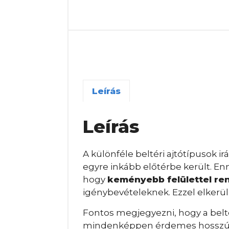
Leírás
Leírás
A különféle beltéri ajtótípusok 
egyre inkább előtérbe került. Enne
hogy
keményebb felülettel ren
igénybevételeknek. Ezzel elkerülh
Fontos megjegyezni, hogy a belté
mindenképpen érdemes hosszú tá