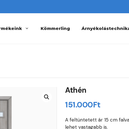
rmékeink
Kömmerling
Árnyékolástechnik
Athén
151.000
Ft
A feltüntetett ár 15 cm fal
lehet vastagabb is.