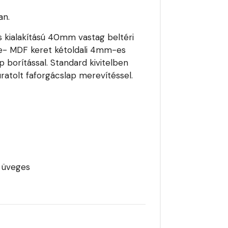
an.
s kialakítású 40mm vastag beltéri
ése- MDF keret kétoldali 4mm-es
ap borítással. Standard kivitelben
uratolt faforgácslap merevítéssel.
i üveges
k