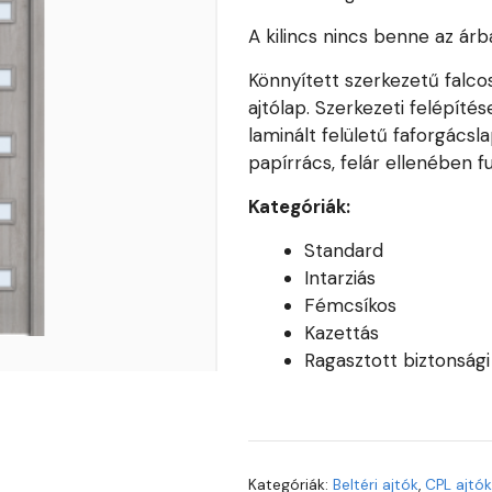
A kilincs nincs benne az árb
Könnyített szerkezetű falco
ajtólap. Szerkezeti felépít
laminált felületű faforgácsl
papírrács, felár ellenében f
Kategóriák:
Standard
Intarziás
Fémcsíkos
Kazettás
Ragasztott biztonság
Kategóriák:
Beltéri ajtók
,
CPL ajtó