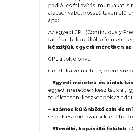
padló- és faljavítási munkákat is
alacsonyabb, hosszú távon előfor
ajtót.
Az egyedi CPL (Continuously Pre
tartósabb, karcállóbb felületet
készítjük egyedi méretben az 
CPL ajtók előnyei:
Gondolta volna, hogy mennyi előn
– Egyedi méretek és kialakítá
egyedi méretben készítsük el, íg
tökéletesen illeszkednek az adot
– Számos különböző szín és m
színek és mintázatok közül tudto
– Ellenálló, kopásálló felület:
a 