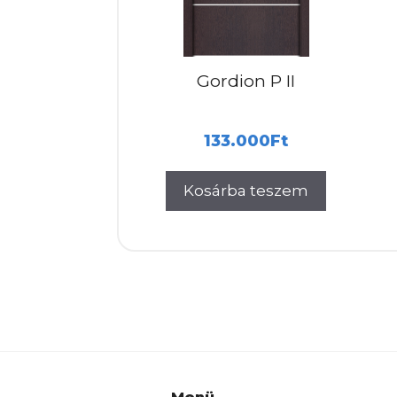
Gordion P II
133.000
Ft
Kosárba teszem