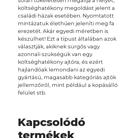
során tökéletesen megállja a helyét,
költséghatékony megoldást jelent a
családi házak esetében. Nyomtatott
mintázatuk élethűen jeleníti meg fa
erezetét. Akár egyedi méretben is
készülhet! Ezt a típust általában azok
választják, akiknek sürgős vagy
azonnali szükségük van egy
költséghatékony ajtóra, és ezért
hajlandóak lemondani az egyedi
gyártású, magasabb kategóriás ajtók
jellemzőiről, mint például a kopásálló
felület stb.
Kapcsolódó
termékek