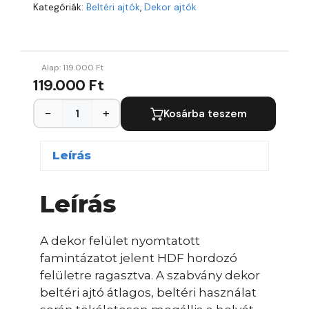
Kategóriák:
Beltéri ajtók
,
Dekor ajtók
Alap:
119.000
Ft
119.000 Ft
−
+
Kosárba teszem
Leírás
Leírás
A dekor felület nyomtatott
famintázatot jelent HDF hordozó
felületre ragasztva. A szabvány dekor
beltéri ajtó átlagos, beltéri használat