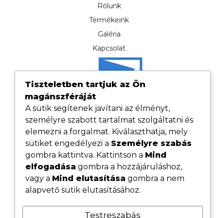
Rólunk
Termékeink
Galéria
Kapcsolat
Tiszteletben tartjuk az Ön
magánszféráját
A sütik segítenek javítani az élményt,
személyre szabott tartalmat szolgáltatni és
elemezni a forgalmat. Kiválaszthatja, mely
sütiket engedélyezi a
Személyre szabás
gombra kattintva. Kattintson a
Mind
elfogadása
gombra a hozzájáruláshoz,
Hasznos linkek
vagy a
Mind elutasítása
gombra a nem
Adatvédelmi tájékoztató
alapvető sütik elutasításához.
ÁSZF
Testreszabás
Cookie tájékoztató