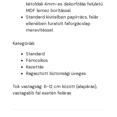
kétoldali 4mm-es dekorfóliás felületű
MDF lemez borítással.
Standard kivitelben papírrács, felár
ellenében furatolt faforgácslap
merevítéssel.
Kategóriák:
Standard
Fémcsíkos
Kazettás
Ragasztott biztonsági üveges
Tok vastagság: 6-12 cm között (alapáras),
vastagabb fal esetén feláras