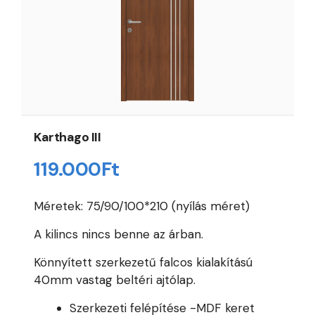
Karthago III
119.000
Ft
Méretek: 75/90/100*210 (nyílás méret)
A kilincs nincs benne az árban.
Könnyített szerkezetű falcos kialakítású
40mm vastag beltéri ajtólap.
Szerkezeti felépítése -MDF keret