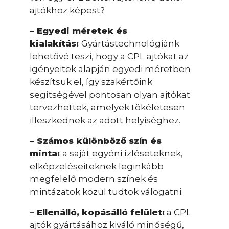
ajtókhoz képest?
– Egyedi méretek és
kialakítás:
Gyártástechnológiánk
lehetővé teszi, hogy a CPL ajtókat az
igényeitek alapján egyedi méretben
készítsük el, így szakértőink
segítségével pontosan olyan ajtókat
tervezhettek, amelyek tökéletesen
illeszkednek az adott helyiséghez.
– Számos különböző szín és
minta:
a saját egyéni ízléseteknek,
elképzeléseiteknek leginkább
megfelelő modern színek és
mintázatok közül tudtok válogatni.
– Ellenálló, kopásálló felület:
a CPL
ajtók gyártásához kiváló minőségű,