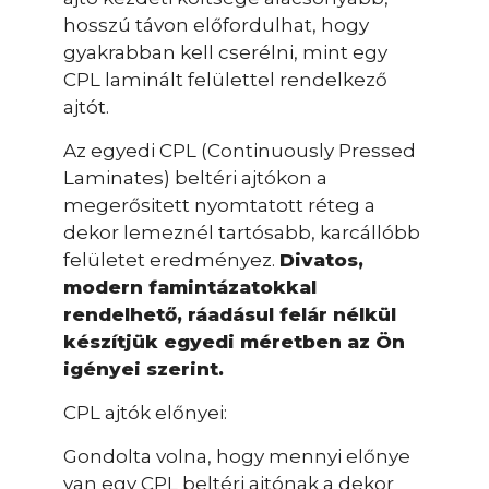
hosszú távon előfordulhat, hogy
gyakrabban kell cserélni, mint egy
CPL laminált felülettel rendelkező
ajtót.
Az egyedi CPL (Continuously Pressed
Laminates) beltéri ajtókon a
megerősitett nyomtatott réteg a
dekor lemeznél tartósabb, karcállóbb
felületet eredményez.
Divatos,
modern famintázatokkal
rendelhető, ráadásul felár nélkül
készítjük egyedi méretben az Ön
igényei szerint.
CPL ajtók előnyei:
Gondolta volna, hogy mennyi előnye
van egy CPL beltéri ajtónak a dekor