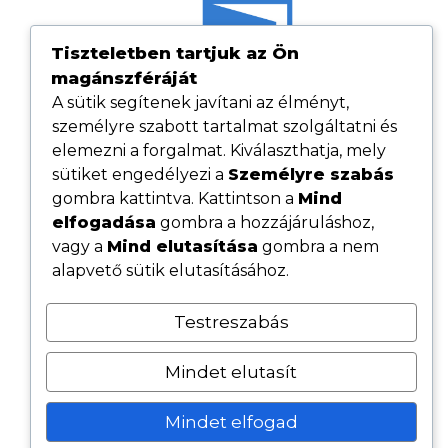
Tiszteletben tartjuk az Ön
magánszféráját
A sütik segítenek javítani az élményt,
személyre szabott tartalmat szolgáltatni és
elemezni a forgalmat. Kiválaszthatja, mely
sütiket engedélyezi a
Személyre szabás
gombra kattintva. Kattintson a
Mind
elfogadása
gombra a hozzájáruláshoz,
Hasznos linkek
vagy a
Mind elutasítása
gombra a nem
Adatvédelmi tájékoztató
alapvető sütik elutasításához.
ÁSZF
Testreszabás
Cookie tájékoztató
Kövess minket közösségi oldalainkon
Mindet elutasít
Mindet elfogad