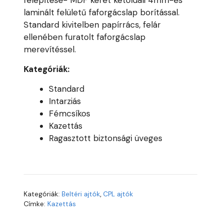
felépítése- MDF keret kétoldali 4mm-es
laminált felületű faforgácslap borítással.
Standard kivitelben papírrács, felár
ellenében furatolt faforgácslap
merevítéssel.
Kategóriák:
Standard
Intarziás
Fémcsíkos
Kazettás
Ragasztott biztonsági üveges
Kategóriák:
Beltéri ajtók
,
CPL ajtók
Címke:
Kazettás