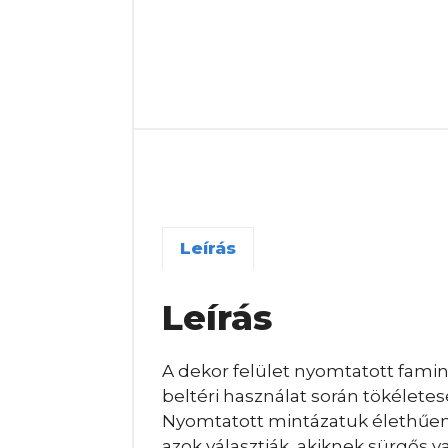
Leírás
Leírás
A dekor felület nyomtatott famint
beltéri használat során tökélete
Nyomtatott mintázatuk élethűen j
azok választják, akiknek sürgős 