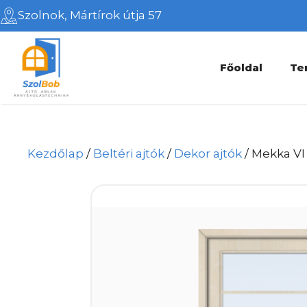
Kilépés
Szolnok, Mártírok útja 57
a
tartalomba
Főoldal
Te
Kezdőlap
/
Beltéri ajtók
/
Dekor ajtók
/ Mekka VI