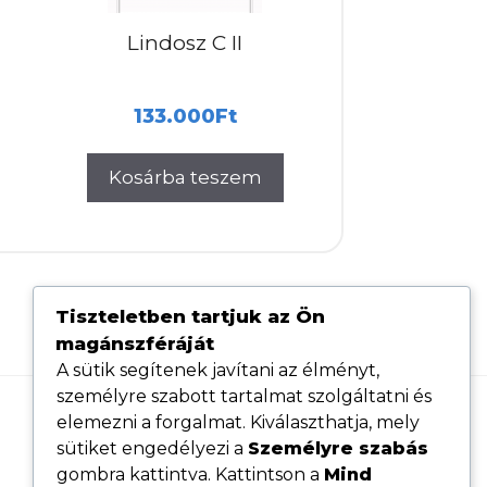
Lindosz C II
133.000
Ft
Kosárba teszem
Tiszteletben tartjuk az Ön
magánszféráját
A sütik segítenek javítani az élményt,
személyre szabott tartalmat szolgáltatni és
elemezni a forgalmat. Kiválaszthatja, mely
Hasznos linkek
sütiket engedélyezi a
Személyre szabás
Adatvédelmi tájékoztató
gombra kattintva. Kattintson a
Mind