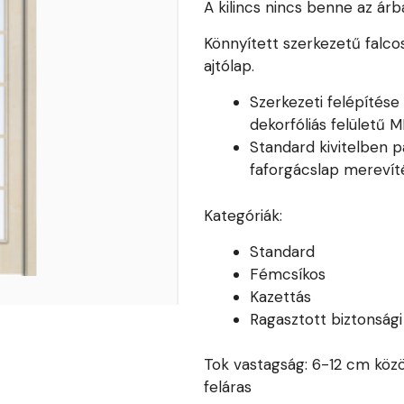
A kilincs nincs benne az árb
Könnyített szerkezetű falco
ajtólap.
Szerkezeti felépítés
dekorfóliás felületű 
Standard kivitelben pa
faforgácslap merevíté
Kategóriák:
Standard
Fémcsíkos
Kazettás
Ragasztott biztonság
Tok vastagság: 6-12 cm közö
feláras