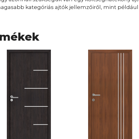
gasabb kategóriás ajtók jellemzőiről, mint például a
rmékek