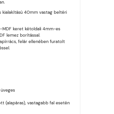
an.
s kialakítású 40mm vastag beltéri
e -MDF keret kétoldali 4mm-es
MDF lemez borítással.
pírrács, felár ellenében furatolt
ssel.
i üveges
tt (alapáras), vastagabb fal esetén