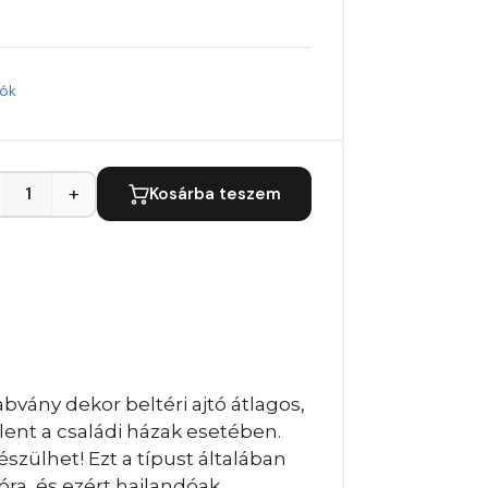
tók
+
Kosárba teszem
bvány dekor beltéri ajtó átlagos,
lent a családi házak esetében.
szülhet! Ezt a típust általában
óra, és ezért hajlandóak