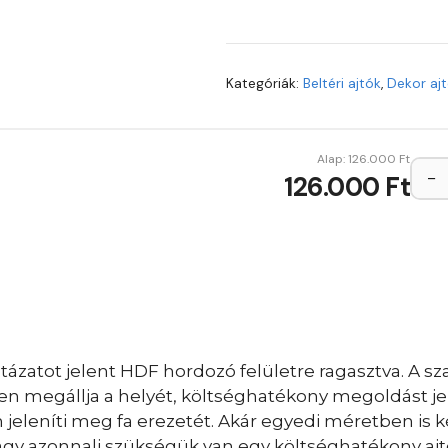
Kategóriák:
Beltéri ajtók
,
Dekor aj
Alap:
126.000
Ft
−
126.000 Ft
ázatot jelent HDF hordozó felületre ragasztva. A sza
sen megállja a helyét, költséghatékony megoldást je
eleníti meg fa erezetét. Akár egyedi méretben is ké
vagy azonnali szükségük van egy költséghatékony ajt