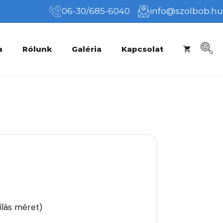
06-30/685-6040
info@szolbob.hu
a
Rólunk
Galéria
Kapcsolat
ílás méret)