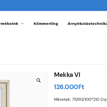
rmékeink
Kömmerling
Árnyékolástechnik
Mekka VI
126.000
Ft
Méretek: 75/90/100*210 (ny