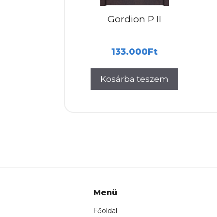
Gordion P II
133.000
Ft
Kosárba teszem
Menü
Főoldal